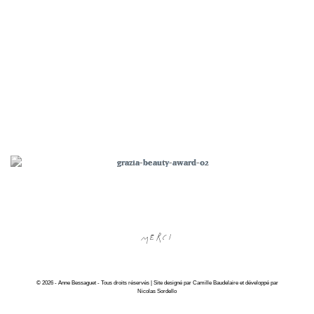
MERCI
© 2026 - Anne Bessaguet - Tous droits réservés | Site designé par Camille Baudelaire et développé par
Nicolas Sordello