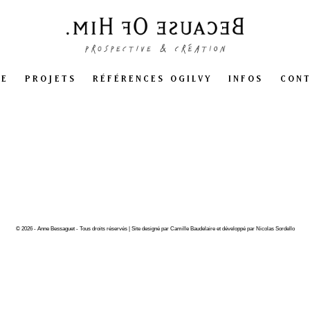
ME
PROJETS
RÉFÉRENCES OGILVY
INFOS
CON
© 2026 - Anne Bessaguet - Tous droits réservés | Site designé par Camille Baudelaire et développé par Nicolas Sordello